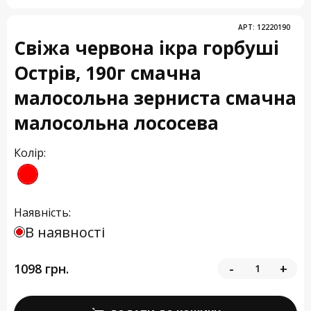
АРТ:
12220190
Свіжа червона ікра горбуші
Острів, 190г смачна
малосольна зерниста смачна
малосольна лососева
Колір:
Наявність:
В наявності
1098 грн.
-
+