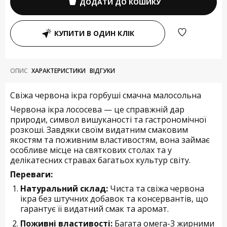
ДОДАТИ ДО КОШИКУ
КУПИТИ В ОДИН КЛІК
ОПИС
ХАРАКТЕРИСТИКИ
ВІДГУКИ
Свіжа червона ікра горбуші смачна малосольна
Червона ікра лососева — це справжній дар
природи, символ вишуканості та гастрономічної
розкоші. Завдяки своїм видатним смаковим
якостям та поживним властивостям, вона займає
особливе місце на святкових столах та у
делікатесних стравах багатьох культур світу.
Переваги:
Натуральний склад:
Чиста та свіжа червона
ікра без штучних добавок та консервантів, що
гарантує її видатний смак та аромат.
Поживні властивості:
Багата омега-3 жирними