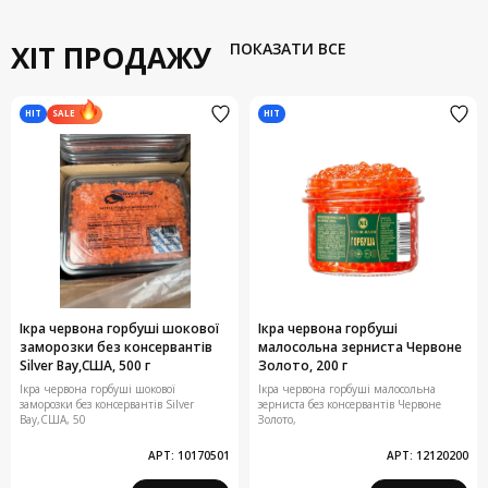
ХІТ ПРОДАЖУ
ПОКАЗАТИ ВСЕ
HIT
HIT
SALE
Ікра червона горбуші шокової
Ікра червона горбуші
заморозки без консервантів
малосольна зерниста Червоне
Silver Bay,США, 500 г
Золото, 200 г
Ікра червона горбуші шокової
Ікра червона горбуші малосольна
заморозки без консервантів Silver
зерниста без консервантів Червоне
Bay,США, 50
Золото,
АРТ:
10170501
АРТ:
12120200