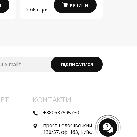
И
КУПИТИ
2 685 грн.
ш e-mail*
ПІДПИСАТИСЯ
НЕТ
КОНТАКТИ
+380637595730
просп Голосіївський
130/57, оф. 163, Київ,