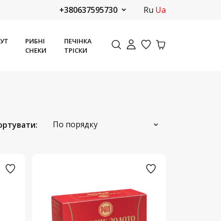
+380637595730
ru
ua
ТУТ
РИБНІ
ПЕЧІНКА
СНЕКИ
ТРІСКИ
По порядку
ортувати: