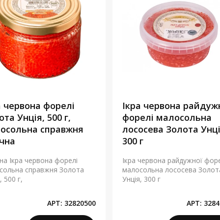
а червона форелі
Ікра червона райдуж
та Унція, 500 г,
форелі малосольна
осольна справжня
лососева Золота Унці
чна
300 г
на Ікра червона форелі
Ікра червона райдужної форе
сольна справжня Золота
малосольна лососева Золот
, 500 г,
Унція, 300 г
АРТ:
32820500
АРТ:
3284