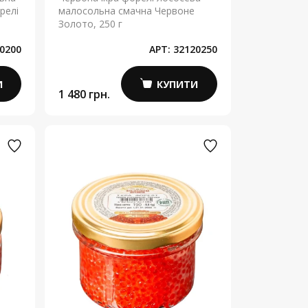
релі
малосольна смачна Червоне
Золото, 250 г
0200
АРТ:
32120250
И
КУПИТИ
1 480 грн.