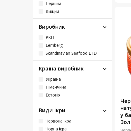
Перший
Вищий
Виробник
РКП
Lemberg
Scandinavian Seafood LTD
Країна виробник
Україна
Німеччина
Естонія
Чер
нат
Види ікри
у б
Червона ікра
Зол
Чорна ікра
Черв