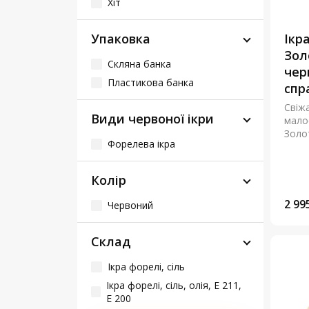
Хіт
Упаковка
Ікр
Золо
Скляна банка
чер
Пластикова банка
спр
Свіж
Види червоної ікри
мало
Золот
Форелева ікра
Колір
2 99
Червоний
Склад
Ікра форелі, сіль
Ікра форелі, сіль, олія, Е 211,
Е 200