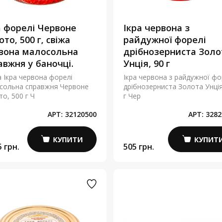
а форелі Червоне
Ікра червона з
то, 500 г, свіжа
райдужної форелі
вона малосольна
дрібнозерниста Золо
авжня у баночці.
Унція, 90 г
а Ікра червона форелі
Ікра червона з райдужної фо
сольна справжня Червоне
дрібнозерниста Золота Унція
о, 500 г Ч
г Чер
АРТ:
32120500
АРТ:
3282
КУПИТИ
КУПИТ
5 грн.
505 грн.