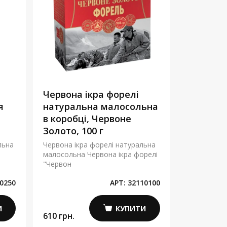
Червона ікра форелі
я
натуральна малосольна
в коробці, Червоне
Золото, 100 г
льна
Червона ікра форелі натуральна
малосольна Червона ікра форелі
"Червон
0250
АРТ:
32110100
И
КУПИТИ
610 грн.