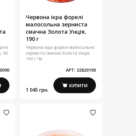
Червона ікра форелі
малосольна зерниста
та
смачна Золота Унція,
190 г
релі
Червона ікра форелі малосольна
, 90
зерниста смачна Золота Унція,
190 г Че
0090
АРТ:
32820190
И
КУПИТИ
1 045 грн.