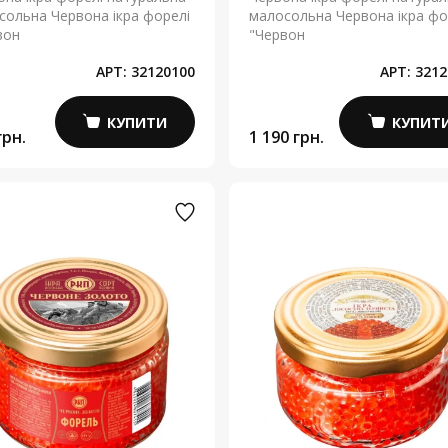
сольна Червона ікра форелі
малосольна Червона ікра фо
вон
"Червон
АРТ:
32120100
АРТ:
3212
КУПИТИ
КУПИТ
грн.
1 190 грн.