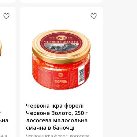
Червона ікра форелі
г
Червоне Золото, 250 г
ьна
лососева малосольна
смачна в баночці
льна
Червона ікра форелі лососева