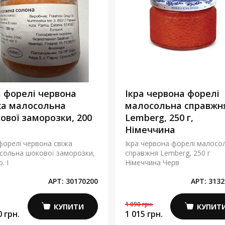
а форелі червона
Ікра червона форелі
жа малосольна
малосольна справжн
ової заморозки, 200
Lemberg, 250 г,
Німеччина
форелі червона свіжа
Ікра червона форелі малосо
сольна шокової заморозки,
справжня Lemberg, 250 г
. І
Німеччина Черв
АРТ:
30170200
АРТ:
3132
1 090 грн.
КУПИТИ
КУПИТ
0 грн.
1 015 грн.