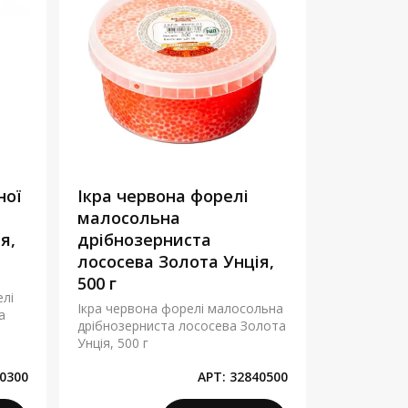
ної
Ікра червона форелі
малосольна
я,
дрібнозерниста
лососева Золота Унція,
500 г
лі
Ікра червона форелі малосольна
а
дрібнозерниста лососева Золота
Унція, 500 г
0300
АРТ:
32840500