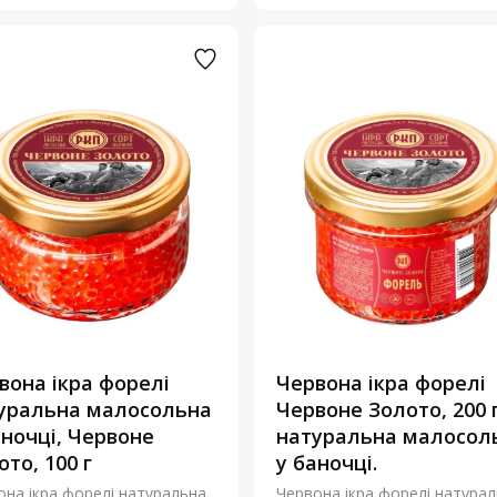
вона ікра форелі
Червона ікра форелі
уральна малосольна
Червоне Золото, 200 
аночці, Червоне
натуральна малосол
ото, 100 г
у баночці.
она ікра форелі натуральна
Червона ікра форелі натура