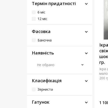
Термін придатності
6 міс
12 міс
Фасовка
Баночна
Ікр
сві
Наявність
шок
гр.
Не обрано
Ікра 
мало
200 гр
Класифікація
Зерниста
Гатунок
1 10