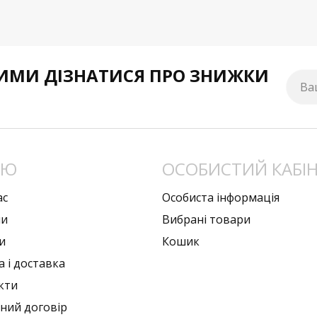
МИ ДІЗНАТИСЯ ПРО ЗНИЖКИ
Ва
НЮ
ОСОБИСТИЙ КАБІ
ас
Особиста інформація
ни
Вибрані товари
и
Кошик
 i доставка
кти
чний договiр