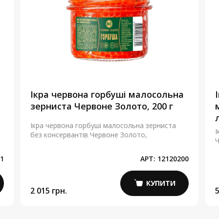
Ікра червона горбуші малосольна
зерниста Червоне Золото, 200 г
Ікра червона горбуші малосольна зерниста
І
без консервантів Червоне Золото,
Ч
1
АРТ:
12120200
КУПИТИ
2 015 грн.
5