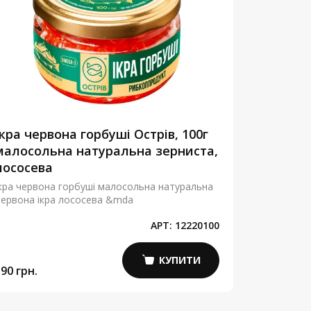
Ікра червона горбуші Острів, 100г
Червона
малосольна натуральна зерниста,
зернист
лососева
Золото, 
кра червона горбуші малосольна натуральна
Червона ік
ервона ікра лососева &mda
малосольна
АРТ:
12220100
КУПИТИ
90 грн.
5 800 грн.