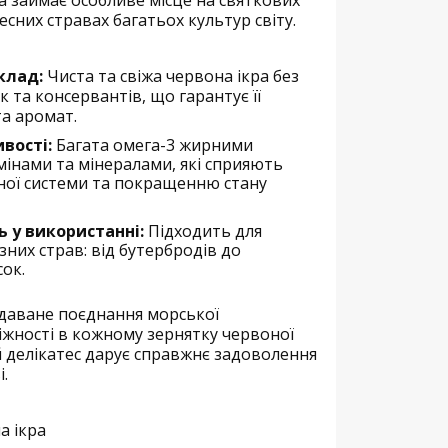
тесних стравах багатьох культур світу.
клад:
Чиста та свіжа червона ікра без
 та консервантів, що гарантує її
а аромат.
вості:
Багата омега-3 жирними
мінами та мінералами, які сприяють
ної системи та покращенню стану
ь у використанні:
Підходить для
зних страв: від бутербродів до
ок.
даване поєднання морської
ніжності в кожному зернятку червоної
ей делікатес дарує справжнє задоволення
.
а ікра