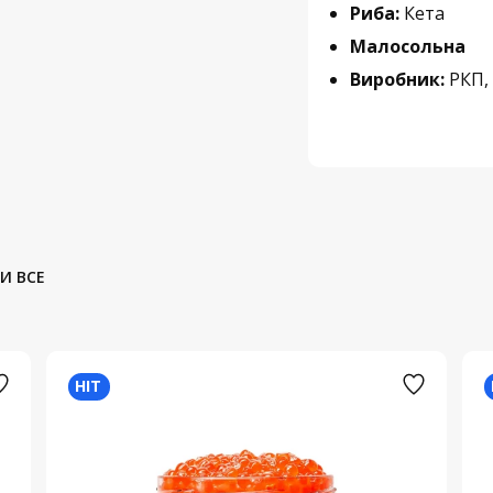
Риба:
Кета
Малосольна
Виробник:
РКП, 
И ВСЕ
HIT