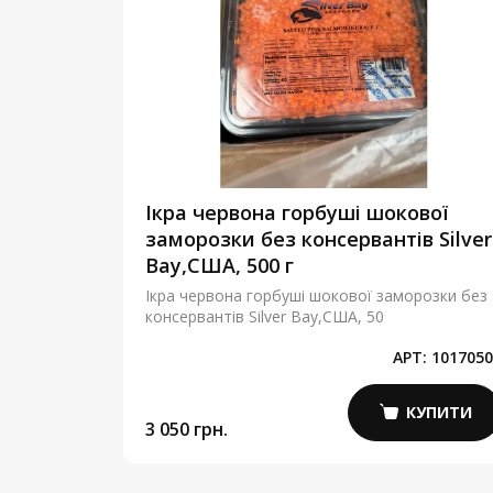
етра
Ікра червона горбуші шокової
льна
заморозки без консервантів Silver
 гр.
Bay,США, 500 г
а LEMBERG,
Ікра червона горбуші шокової заморозки без
консервантів Silver Bay,США, 50
Т:
41410100
АРТ:
1017050
КУПИТИ
КУПИТИ
3 050 грн.