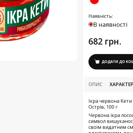
Наявність:
В наявності
682 грн.
ДОДАТИ ДО КО
ОПИС
ХАРАКТЕ
Ікра червона Кети
Острів, 100 г
Червона ікра лосо
символ вишуканост
своїм видатним с
властивостям, вон