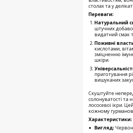
столах та у деліка
Переваги:
Натуральний с
штучних добавок
видатний смак т
Поживні власти
кислотами, віта
зміцненню імун
шкіри.
Універсальніст
приготування рі
вишуканих закус
Скуштуйте непере
солонуватості та 
лососевої ікри. Ц
кожному гурманові
Характеристики:
Вигляд:
Червон