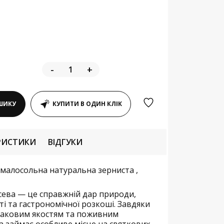
-
+
ШИКУ
КУПИТИ В ОДИН КЛІК
РИСТИКИ
ВІДГУКИ
 малосольна натуральна зерниста ,
сева — це справжній дар природи,
і та гастрономічної розкоші. Завдяки
маковим якостям та поживним
а займає особливе місце на святкових