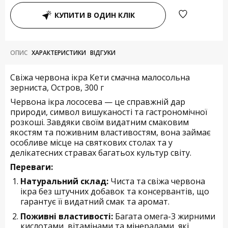
КУПИТИ В ОДИН КЛІК
ОПИС
ХАРАКТЕРИСТИКИ
ВІДГУКИ
Свіжа червона ікра Кети смачна малосольна
зерниста, Остров, 300 г
Червона ікра лососева — це справжній дар
природи, символ вишуканості та гастрономічної
розкоші. Завдяки своїм видатним смаковим
якостям та поживним властивостям, вона займає
особливе місце на святкових столах та у
делікатесних стравах багатьох культур світу.
Переваги:
Натуральний склад:
Чиста та свіжа червона
ікра без штучних добавок та консервантів, що
гарантує її видатний смак та аромат.
Поживні властивості:
Багата омега-3 жирними
кислотами, вітамінами та мінералами, які