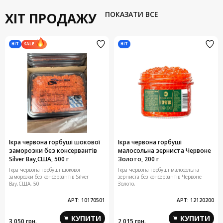
ХІТ ПРОДАЖУ
ПОКАЗАТИ ВСЕ
HIT
HIT
SALE
Ікра червона горбуші шокової
Ікра червона горбуші
заморозки без консервантів
малосольна зерниста Червоне
Silver Bay,США, 500 г
Золото, 200 г
Ікра червона горбуші шокової
Ікра червона горбуші малосольна
заморозки без консервантів Silver
зерниста без консервантів Червоне
Bay,США, 50
Золото,
АРТ:
10170501
АРТ:
12120200
КУПИТИ
КУПИТИ
3 050 грн.
2 015 грн.