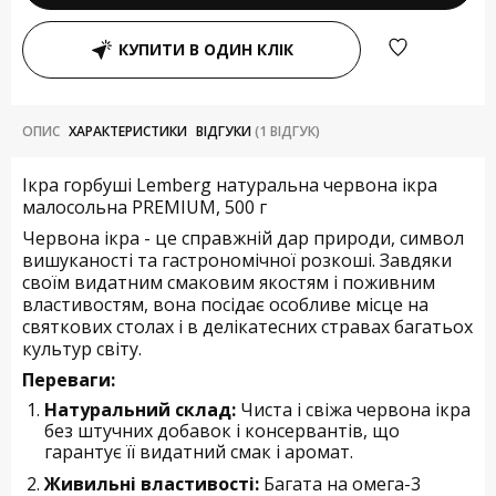
КУПИТИ В ОДИН КЛІК
ОПИС
ХАРАКТЕРИСТИКИ
ВІДГУКИ
(1 ВІДГУК)
Ікра горбуші Lemberg натуральна червона ікра
малосольна PREMIUM, 500 г
Червона ікра - це справжній дар природи, символ
вишуканості та гастрономічної розкоші. Завдяки
своїм видатним смаковим якостям і поживним
властивостям, вона посідає особливе місце на
святкових столах і в делікатесних стравах багатьох
культур світу.
Переваги:
Натуральний склад:
Чиста і свіжа червона ікра
без штучних добавок і консервантів, що
гарантує її видатний смак і аромат.
Живильні властивості:
Багата на омега-3