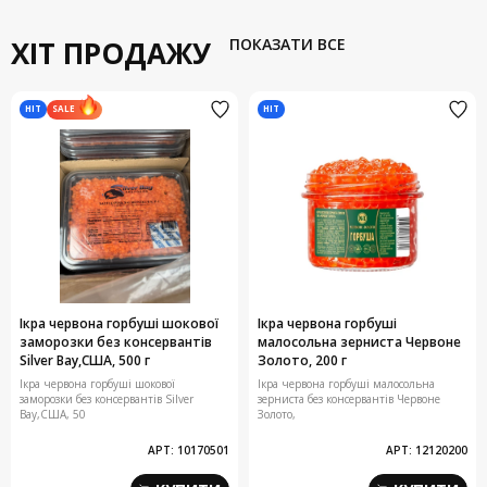
ХІТ ПРОДАЖУ
ПОКАЗАТИ ВСЕ
HIT
HIT
SALE
Ікра червона горбуші шокової
Ікра червона горбуші
заморозки без консервантів
малосольна зерниста Червоне
Silver Bay,США, 500 г
Золото, 200 г
Ікра червона горбуші шокової
Ікра червона горбуші малосольна
заморозки без консервантів Silver
зерниста без консервантів Червоне
Bay,США, 50
Золото,
АРТ:
10170501
АРТ:
12120200