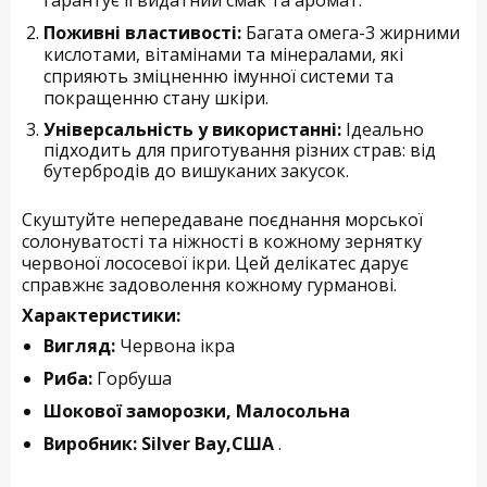
Поживні властивості:
Багата омега-3 жирними
кислотами, вітамінами та мінералами, які
сприяють зміцненню імунної системи та
покращенню стану шкіри.
Універсальність у використанні:
Ідеально
підходить для приготування різних страв: від
бутербродів до вишуканих закусок.
Скуштуйте непередаване поєднання морської
солонуватості та ніжності в кожному зернятку
червоної лососевої ікри. Цей делікатес дарує
справжнє задоволення кожному гурманові.
Характеристики:
Вигляд:
Червона ікра
Риба:
Горбуша
Шокової заморозки, Малосольна
Виробник: Silver Bay,США
.