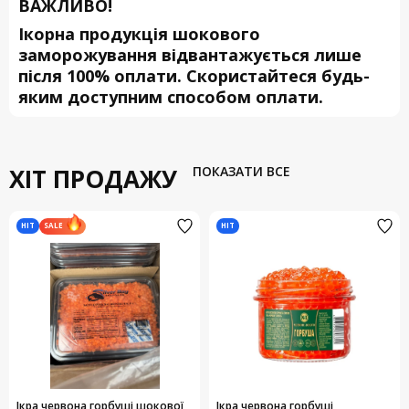
ВАЖЛИВО!
Ікорна продукція шокового
заморожування відвантажується лише
після 100% оплати. Скористайтеся будь-
яким доступним способом оплати.
ХІТ ПРОДАЖУ
ПОКАЗАТИ ВСЕ
HIT
HIT
SALE
Ікра червона горбуші шокової
Ікра червона горбуші