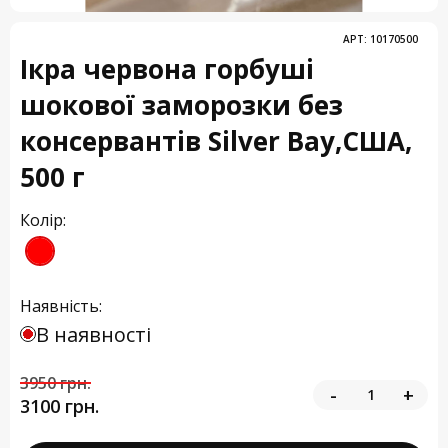
АРТ:
10170500
Ікра червона горбуші
шокової заморозки без
консервантів Silver Bay,США,
500 г
Колір:
Наявність:
В наявності
3950 грн.
-
+
3100 грн.