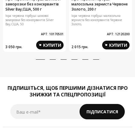
заморозки без консервантів
малосольна зерниста Червоне
Silver Bay,США, 500 г
Золото, 200 г
Ікра червона горбуші шокової
Ікра червона горбуші малосольна
заморозки без консервантів Silver
зерниста без консервантів Червоне
Bay,США, 50
Золото,
АРТ:
10170501
АРТ:
12120200
КУПИТИ
КУПИТИ
3 050 грн.
2 015 грн.
ПІДПИШІТЬСЯ,
ЩОБ ПЕРШИМИ ДІЗНАТИСЯ ПРО
ЗНИЖКИ ТА СПЕЦПРОПОЗИЦІЇ
Ваш e-mail*
ПІДПИСАТИСЯ