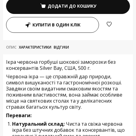
ДОДАТИ ДО КОШИКУ
КУПИТИ В ОДИН КЛІК
ОПИС
ХАРАКТЕРИСТИКИ
ВІДГУКИ
Ікра червона горбуші шокової заморозки без
консервантів Silver Bay, США, 500 г.
Червона ікра — це справжній дар природи,
символ вишуканості та гастрономічної розкоші.
Завдяки своїм видатним смаковим якостям та
поживним властивостям, вона займає особливе
місце на святкових столах та у делікатесних
стравах багатьох культур світу.
Переваги:
Натуральний склад:
Чиста та свіжа червона
ікра без штучних добавок та консервантів, що
гарантує її видатний смак та аромат.