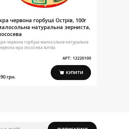
Ікра червона горбуші Острів, 100г
Червона
малосольна натуральна зерниста,
зернист
лососева
Золото, 
кра червона горбуші малосольна натуральна
Червона ік
ервона ікра лососева &mda
малосольна
АРТ:
12220100
КУПИТИ
90 грн.
5 800 грн.