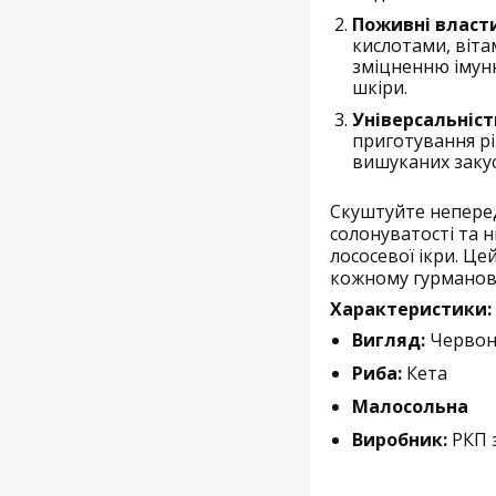
Поживні власти
кислотами, віта
зміцненню імун
шкіри.
Універсальніст
приготування рі
вишуканих закус
Скуштуйте непере
солонуватості та 
лососевої ікри. Ц
кожному гурманові
Характеристики:
Вигляд:
Червон
Риба:
Кета
Малосольна
Виробник:
РКП з