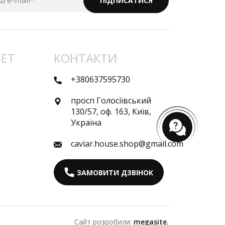
ш e-mail*
ПІДПИСАТИСЯ
НЕТ
КОНТАКТИ
+380637595730
просп Голосіївський
130/57, оф. 163, Київ,
Україна
caviar.house.shop@gmail.com
ЗАМОВИТИ ДЗВІНОК
Сайт розробили:
megasite
.