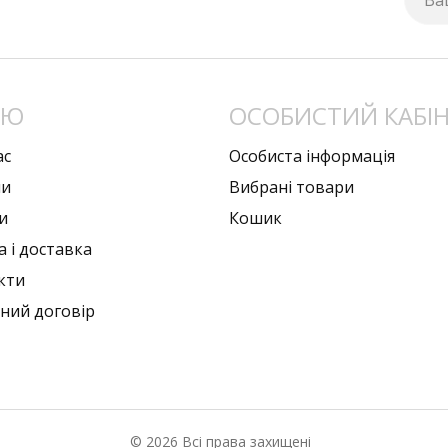
Ва
НЮ
ОСОБИСТИЙ КАБІ
ас
Особиста інформація
ни
Вибрані товари
и
Кошик
 i доставка
кти
чний договiр
© 2026 Всі права захищені