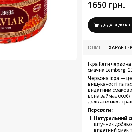
1650 грн.
ДОДАТИ ДО КО
ОПИС
ХАРАКТЕ
Ікра Кети червона
смачна Lemberg, 25
Червона ікра — це
вишуканості та га
видатним смакови
вона займає особли
делікатесних страв
Переваги:
Натуральний с
штучних добавок
видатний смак т