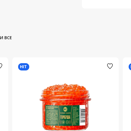
И ВСЕ
HIT