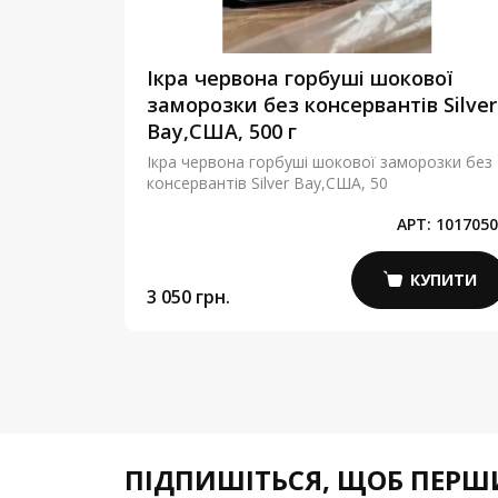
етра
Ікра червона горбуші шокової
льна
заморозки без консервантів Silver
 гр.
Bay,США, 500 г
а LEMBERG,
Ікра червона горбуші шокової заморозки без
консервантів Silver Bay,США, 50
Т:
41410100
АРТ:
1017050
КУПИТИ
КУПИТИ
3 050 грн.
ПІДПИШІТЬСЯ,
ЩОБ ПЕРШИ