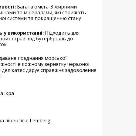
вості:
Багата омега-3 жирними
мінами та мінералами, які сприяють
ної системи та покращенню стану
ь у використанні:
Підходить для
зних страв: від бутербродів до
ок.
даване поєднання морської
ніжності в кожному зернятку червоної
ей делікатес дарує справжнє задоволення
.
а ікра
а ліцензією Lemberg