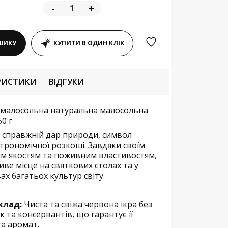
-
+
ШИКУ
КУПИТИ В ОДИН КЛІК
РИСТИКИ
ВІДГУКИ
 малосольна натуральна малосольна
0 г
 справжній дар природи, символ
строномічної розкоші. Завдяки своїм
м якостям та поживним властивостям,
ве місце на святкових столах та у
ах багатьох культур світу.
клад:
Чиста та свіжа червона ікра без
 та консервантів, що гарантує її
а аромат.