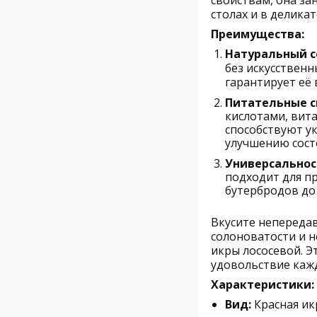
столах и в делика
Преимущества:
Натуральный с
без искусственн
гарантирует её
Питательные с
кислотами, вит
способствуют у
улучшению сост
Универсальнос
подходит для п
бутербродов до 
Вкусите непереда
солоноватости и 
икры лососевой. Э
удовольствие каж
Характеристики:
Вид:
Красная ик