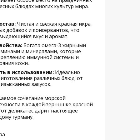
тесных блюдах многих культур мира.
остав:
Чистая и свежая красная икра
ых добавок и консервантов, что
 выдающийся вкус и аромат.
войства:
Богата омега-3 жирными
аминами и минералами, которые
креплению иммунной системы и
ояния кожи.
ть в использовании:
Идеально
риготовления различных блюд: от
изысканных закусок.
ваемое сочетание морской
нежности в каждой зернышке красной
тот деликатес дарит настоящее
дому гурману.
ра