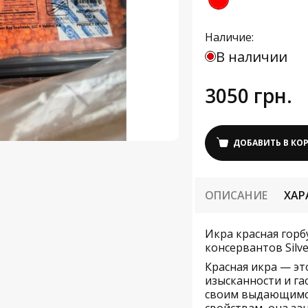
Наличие:
В наличии
3050 грн.
ДОБАВИТЬ В КО
ОПИСАНИЕ
ХАР
Икра красная гор
консервантов Silve
Красная икра — эт
изысканности и га
своим выдающимся
свойствам, она за