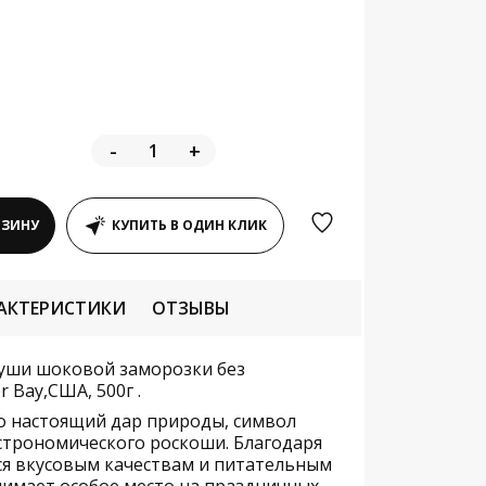
-
+
РЗИНУ
КУПИТЬ В ОДИН КЛИК
АКТЕРИСТИКИ
ОТЗЫВЫ
буши шоковой заморозки без
r Bay,США, 500г .
о настоящий дар природы, символ
строномического роскоши. Благодаря
 вкусовым качествам и питательным
нимает особое место на праздничных