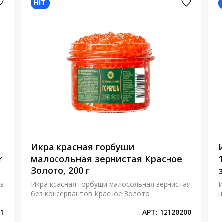
HIT
Икра красная горбуши
r
малосольная зернистая Красное
Золото, 200 г
ез
Икра красная горбуши малосольная зернистая
И
без консервантов Красное Золото
н
1
АРТ:
12120200