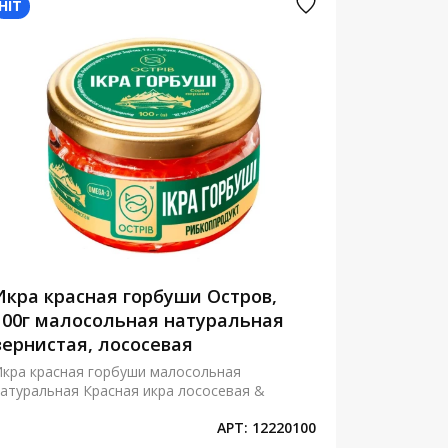
HIT
HIT
Икра красная горбуши Остров,
Красная
100г малосольная натуральная
зернист
зернистая, лососевая
Золото, 
кра красная горбуши малосольная
Красная ик
атуральная Красная икра лососевая &
малосольна
АРТ:
12220100