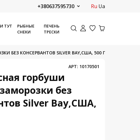
+380637595730
ru
ua
ДИ ТУТ
РЫБНЫЕ
ПЕЧЕНЬ
СНЕКИ
ТРЕСКИ
И БЕЗ КОНСЕРВАНТОВ SILVER BAY,США, 500 Г
АРТ:
10170501
сная горбуши
заморозки без
тов Silver Bay,США,