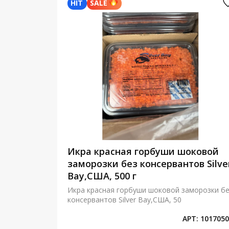
HIT
SALE
сетра
Икра красная горбуши шоковой
сольная
заморозки без консервантов Silve
 гр
Bay,США, 500 г
льная
Икра красная горбуши шоковой заморозки б
консервантов Silver Bay,США, 50
Т:
41410100
АРТ:
1017050