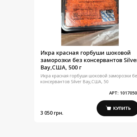
сетра
Икра красная горбуши шоковой
сольная
заморозки без консервантов Silve
 гр
Bay,США, 500 г
льная
Икра красная горбуши шоковой заморозки б
консервантов Silver Bay,США, 50
Т:
41410100
АРТ:
1017050
КУПИТЬ
КУПИТЬ
3 050 грн.