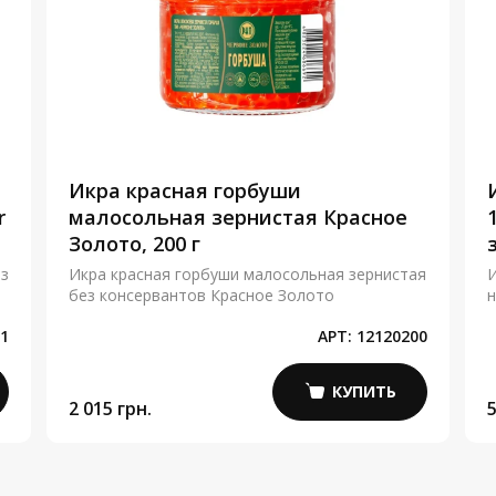
Икра красная горбуши
r
малосольная зернистая Красное
Золото, 200 г
ез
Икра красная горбуши малосольная зернистая
И
без консервантов Красное Золото
н
1
АРТ:
12120200
КУПИТЬ
2 015 грн.
5