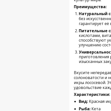
Преимущества:
Натуральный с
без искусственн
гарантирует её
Питательные с
кислотами, вит
способствуют у
улучшению сост
Универсальнос
приготовления 
изысканных заку
Вкусите непереда
солоноватости и 
икры лососевой. Э
удовольствие каж
Характеристики:
Вид:
Красная ик
Рыба:
Кета