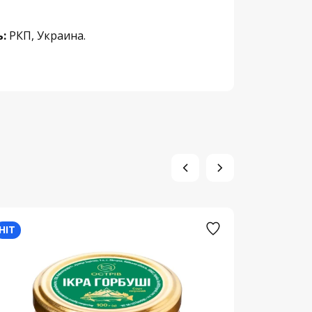
:
РКП, Украина.
HIT
HIT