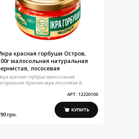
Икра красная горбуши Остров,
Красная
100г малосольная натуральная
зернист
зернистая, лососевая
Золото, 
кра красная горбуши малосольная
Красная ик
атуральная Красная икра лососевая &
малосольна
АРТ:
12220100
КУПИТЬ
90 грн.
5 800 грн.