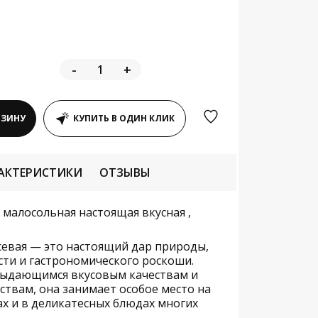
-
+
РЗИНУ
КУПИТЬ В ОДИН КЛИК
АКТЕРИСТИКИ
ОТЗЫВЫ
 малосольная настоящая вкусная ,
севая — это настоящий дар природы,
ти и гастрономического роскоши.
выдающимся вкусовым качествам и
твам, она занимает особое место на
х и в деликатесных блюдах многих