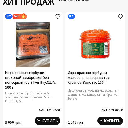
ХИТ ПРОДАЖ
HIT
HIT
SALE
Икра красная горбуши
Икра красная горбуши
шоковой заморозки без
малосольная зернистая
консервантов Silver Bay,США,
Красное Золото, 200 г
500 г
Икра красная горбуши малосольная
Икра красная горбуши шоковой
зернистая без консервантов Красное
заморозки без консервантов Silver
Золото
Bay,США, 50
АРТ:
10170501
АРТ:
12120200
КУПИТЬ
КУПИТЬ
3 050 грн.
2 015 грн.