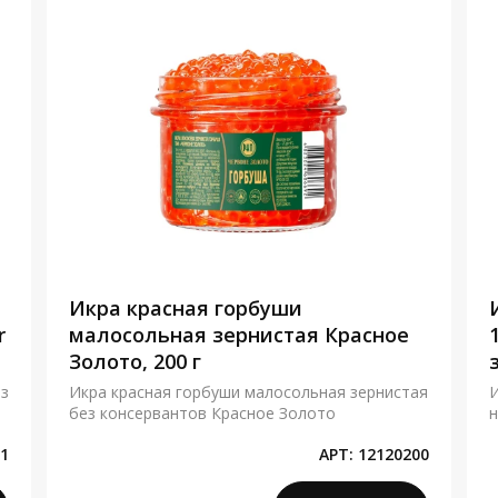
Икра красная горбуши
r
малосольная зернистая Красное
Золото, 200 г
ез
Икра красная горбуши малосольная зернистая
И
без консервантов Красное Золото
н
1
АРТ:
12120200