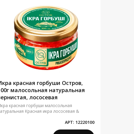
Икра красная горбуши Остров,
Красная
100г малосольная натуральная
зернист
зернистая, лососевая
Золото, 
кра красная горбуши малосольная
Красная ик
атуральная Красная икра лососевая &
малосольна
АРТ:
12220100