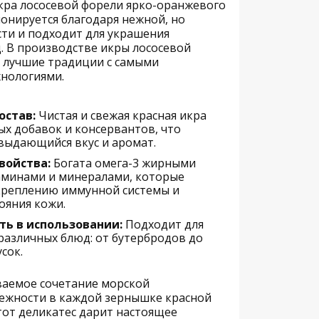
кра лососевой форели ярко-оранжевого
онируется благодаря нежной, но
ти и подходит для украшения
. В производстве икры лососевой
 лучшие традиции с самыми
хнологиями.
остав:
Чистая и свежая красная икра
ых добавок и консервантов, что
 выдающийся вкус и аромат.
войства:
Богата омега-3 жирными
аминами и минералами, которые
креплению иммунной системы и
ояния кожи.
ть в использовании:
Подходит для
различных блюд: от бутербродов до
сок.
ваемое сочетание морской
нежности в каждой зернышке красной
тот деликатес дарит настоящее