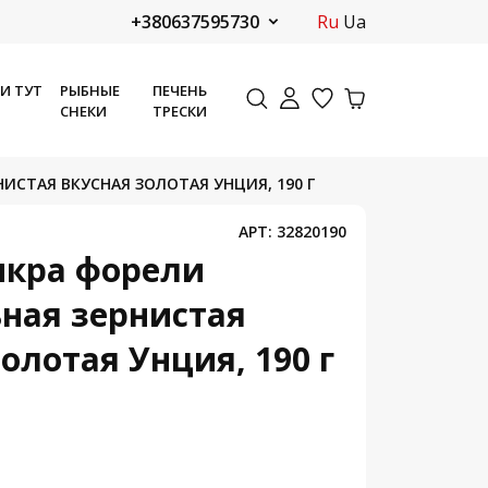
+380637595730
ru
ua
ДИ ТУТ
РЫБНЫЕ
ПЕЧЕНЬ
СНЕКИ
ТРЕСКИ
ИСТАЯ ВКУСНАЯ ЗОЛОТАЯ УНЦИЯ, 190 Г
АРТ:
32820190
икра форели
ная зернистая
олотая Унция, 190 г