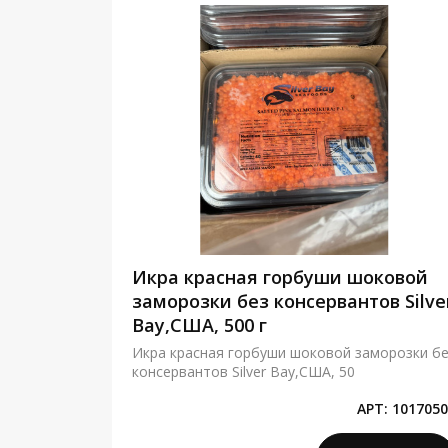
сетра
Икра красная горбуши шоковой
сольная
заморозки без консервантов Silve
 гр
Bay,США, 500 г
льная
Икра красная горбуши шоковой заморозки б
консервантов Silver Bay,США, 50
Т:
41410100
АРТ:
1017050