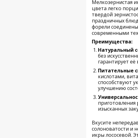
Мелкозернистая и
цвета легко порци
твердой зернистос
праздничных блюд
форели соединены
современными те
Преимущества:
Натуральный с
без искусственн
гарантирует её
Питательные с
кислотами, вит
способствуют у
улучшению сост
Универсальнос
приготовления 
изысканных заку
Вкусите непереда
солоноватости и 
икры лососевой. Э