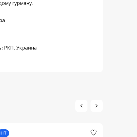
дому гурману.
ра
:
РКП, Украина
HIT
HIT