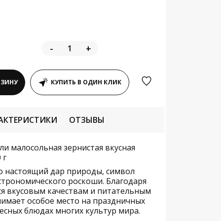
-
+
РЗИНУ
КУПИТЬ В ОДИН КЛИК
АКТЕРИСТИКИ
ОТЗЫВЫ
ли малосольная зернистая вкусная
 г
о настоящий дар природы, символ
строномического роскоши. Благодаря
 вкусовым качествам и питательным
нимает особое место на праздничных
тесных блюдах многих культур мира.