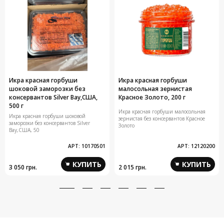
Икра красная горбуши
Икра красная горбуши
шоковой заморозки без
малосольная зернистая
консервантов Silver Bay,США,
Красное Золото, 200 г
500 г
Икра красная горбуши малосольная
Икра красная горбуши шоковой
зернистая без консервантов Красное
заморозки без консервантов Silver
Золото
Bay,США, 50
АРТ:
10170501
АРТ:
12120200
КУПИТЬ
КУПИТЬ
3 050 грн.
2 015 грн.